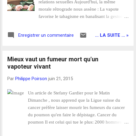
relations sexuelles Aujourd'hui, la même
sanitaires et sociales, des intérêts économiques
morale rétrograde nous assène : La vapote
gigantesques pour les Etats, la pharma et les
favorise le tabagisme en banalisant la gestuelle
cigarettiers. Au milieu, des millions de vapoteurs,
Dans les années '80, la ''promotion et la
pour la plup...
propagande'' pour le préservatif étaient
... LA SUITE ... »
Enregistrer un commentaire
interdites. Aujourd'hui, la ''promotion et la
propagande'' pour la vape vont être interdites.
Des destins brisées, des vies anéanties, des
Mieux vaut un fumeur mort qu'un
douleurs intolérables, des veuvages
vapoteur vivant
prématurés... Le Sida et le tabac sont deux
fléaux qui se ressemblent par leur violence et
Par
Philippe Poirson
juin 21, 2015
leur étendues. A quelques consonnes près,
l'abandon des autorités politiques et sanitaires
Un article de Stefany Gardier pour le Matin
en rejetant la vapote, comme ils avaient rejeté
Dimanche , nous apprend que la Ligue suisse du
la capote, est aussi navrant de manque de
cancer préfère laisser mourir les fumeurs du cancer
courage, d'intelligence et de compassion.
du poumon qu'en faire le dépistage. Cancer du
Même registre de campagnes de prévention
poumon Il est celui qui tue le plus: 2000 hommes et
édulcorées jusqu'au ridicule. Même politiques
1000 femmes chaque année en Suisse.
de mépris et de mises...