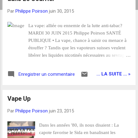
i
c
Par
Philippe Poirson
juin 30, 2015
l
e
La vape: alliée ou ennemie de la lutte anti-tabac?
s
MARDI 30 JUIN 2015 Philippe Poirson SANTÉ
PUBLIQUE • La vape, chance à saisir ou menace à
étouffer ? Tandis que les vapoteurs suisses veulent
libérer les liquides nicotinés nécessaires au sevrage
tabagique, un projet de loi vise à assimiler la vape au
tabac. Enjeux d’une révolution sanitaire en marche.
... LA SUITE ... »
Enregistrer un commentaire
photo Ch. Cornu Le danger d’un schisme plane sur
la lutte contre le tabagisme. D’un côté les tenants de
l’abstinence stricte, de l’autre les tabacologues
Vape Up
défenseurs de la réduction des risques. Près de 60%
des fumeurs européens ont récemment tenté de se
Par
Philippe Poirson
juin 23, 2015
sevrer. L’enjeu central entre les deux approches
passe par les moyens accessibles pour les sortir du
Dans les années '80, ils nous disaient : La
tabac. L’émergence de la vape cristallise cette
capote favorise le Sida en banalisant les
opposition. Autour de cet objet, des controverses