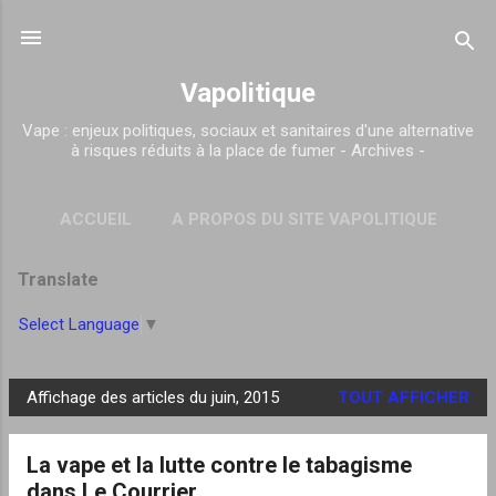
Accéder au contenu principal
Vapolitique
Vape : enjeux politiques, sociaux et sanitaires d'une alternative
à risques réduits à la place de fumer - Archives -
ACCUEIL
A PROPOS DU SITE VAPOLITIQUE
PLUS…
RESSOURCES UTILES
Translate
Select Language
▼
Affichage des articles du juin, 2015
TOUT AFFICHER
A
r
La vape et la lutte contre le tabagisme
t
dans Le Courrier